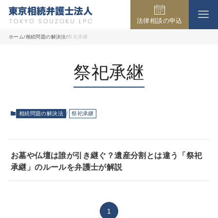
法律相談の申込
事務所の紹介
ホーム
相続問題の解決法
祭祀承継
祭祀承継
取扱業務
弁護士費用
相続問題の解決法
祭祀承継
法律相談の流れ
お墓や仏壇は誰が引き継ぐ？遺産分割とは違う「祭祀
承継」のルールを弁護士が解説
よくある質問
1
アクセス