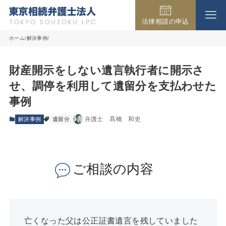
法律相談の申込
事務所の紹介
ホーム
解決事例
財産開示をしない遺言執行者に開示さ
取扱業務
せ、調停を利用して遺留分を支払わせた
事例
弁護士費用
弁護士 髙橋 和史
解決事例
遺留分
法律相談の流れ
ご相談の内容
よくある質問
亡くなった父は公正証書遺言を残していました
アクセス