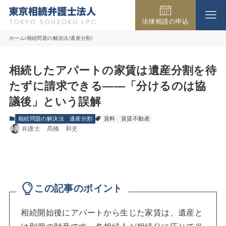
法律相談の申込
事務所の紹介
ホーム
相続問題の解決法
遺産分割
相続したアパートの家賃は遺産分割を待
取扱業務
たずに請求できる――「分けるのは協
議後」という誤解
弁護士費用
相続問題の解決法
遺産分割
賃料
賃貸不動産
弁護士 髙橋 和史
法律相談の流れ
この記事のポイント
よくある質問
相続開始後にアパートから生じた家賃は、遺産と
アクセス