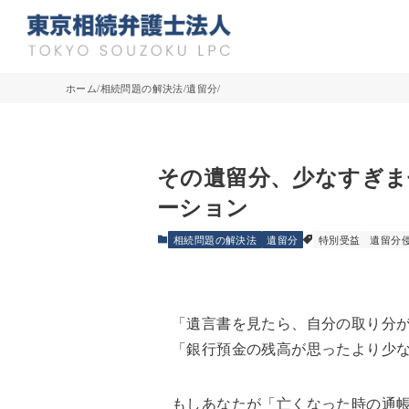
ホーム
相続問題の解決法
遺留分
その遺留分、少なすぎま
ーション
相続問題の解決法
遺留分
特別受益
遺留分
「遺言書を見たら、自分の取り分
「銀行預金の残高が思ったより少
もしあなたが「亡くなった時の通帳残