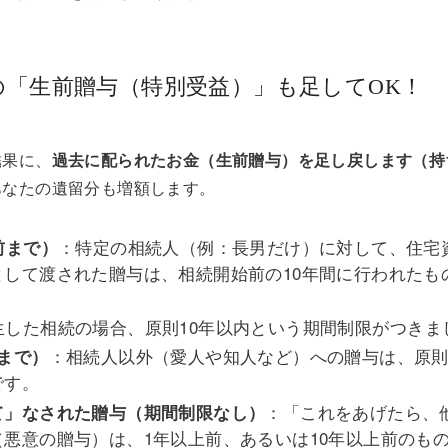
の「生前贈与（特別受益）」も足してOK！
結果に、
過去に配られたお金（生前贈与）を足し戻します（持
あなたの遺留分も増額します。
：特定の相続人（例：長男だけ）に対して、住宅
前まで）
として渡された贈与は、相続開始前の10年間に行われたも
に発生した相続の場合、原則10年以内という期間制限がつきま
：相続人以外（愛人や知人など）への贈与は、原則
まで）
です。
：「これをあげたら、
て」なされた贈与（期間制限なし）
悪意の贈与）は、1年以上前、あるいは10年以上前のも