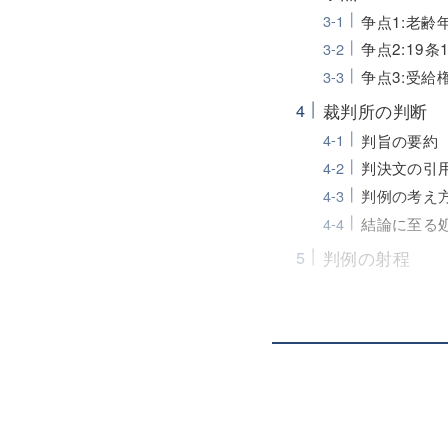
争点1:老
争点2:19
争点3:受
裁判所の判断
判旨の要約
判決文の引
判例の考え
結論に至る
判例の射程