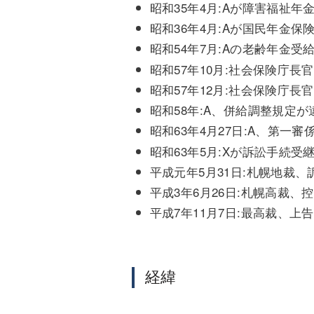
昭和35年4月:Aが障害福祉
昭和36年4月:Aが国民年金保
昭和54年7月:Aの老齢年金受
昭和57年10月:社会保険庁
昭和57年12月:社会保険庁
昭和58年:A、併給調整規定
昭和63年4月27日:A、第一
昭和63年5月:Xが訴訟手続受
平成元年5月31日:札幌地裁
平成3年6月26日:札幌高裁
平成7年11月7日:最高裁、上
経緯