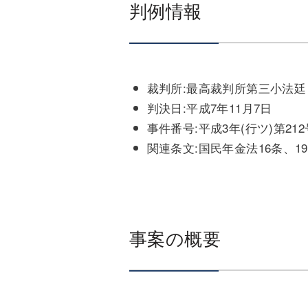
判例情報
裁判所:最高裁判所第三小法廷
判決日:平成7年11月7日
事件番号:平成3年(行ツ)第212
関連条文:国民年金法16条、1
事案の概要