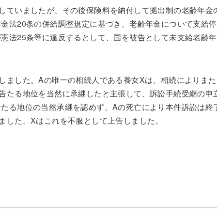
給していましたが、その後保険料を納付して拠出制の老齢年金
金法20条の併給調整規定に基づき、老齢年金について支給停
憲法25条等に違反するとして、国を被告として未支給老齢
しました。Aの唯一の相続人である養女Xは、相続によりまた
原告たる地位を当然に承継したと主張して、訴訟手続受継の申
告たる地位の当然承継を認めず、Aの死亡により本件訴訟は終
ました。Xはこれを不服として上告しました。