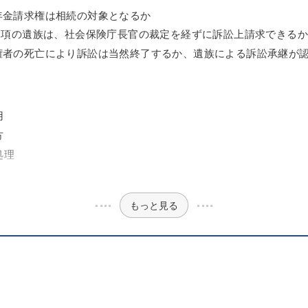
齢年金請求権は相続の対象となるか
条1項の遺族は、社会保険庁長官の裁定を経ずに訴訟上請求できる
給権者の死亡により訴訟は当然終了するか、遺族による訴訟承継が
用
方
処理
もっと見る