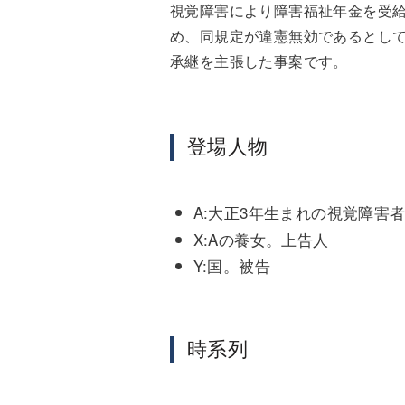
視覚障害により障害福祉年金を受
め、同規定が違憲無効であるとし
承継を主張した事案です。
登場人物
A:大正3年生まれの視覚障害
X:Aの養女。上告人
Y:国。被告
時系列