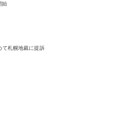
開始
求めて札幌地裁に提訴