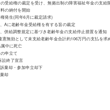
年金の受給権の裁定を受け、無拠出制の障害福祉年金の支給
険料の納付を開始
給権発生(同年6月に裁定請求)
長官、Aに老齢年金受給権を有する旨の裁定
長官、併給調整規定に基づき老齢年金の支給停止措置を通知
が違憲無効として未支給老齢年金合計約106万円の支払を
審係属中に死亡
継の申立て
、訴訟終了宣言
、控訴棄却・参加申立却下
告棄却