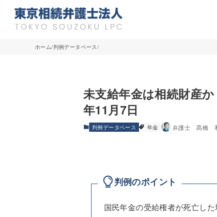
ホーム
判例データベース
未支給年金は相続財産か 
年11月7日
判例データベース
年金
弁護士 髙橋 
判例のポイント
国民年金の受給権者が死亡した