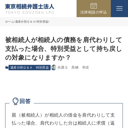
法律相談の申込
事務所の紹介
ホーム
遺産分割Ｑ＆Ａ
特別受益
被相続人が相続人の債務を肩代わりして
取扱業務
支払った場合、特別受益として持ち戻し
の対象になりますか？
弁護士費用
弁護士 髙橋 和史
遺産分割Ｑ＆Ａ
特別受益
法律相談の流れ
回答
よくある質問
親（被相続人）が相続人の借金を肩代わりして支
払った場合、肩代わりした分は相続人に求償（返
アクセス