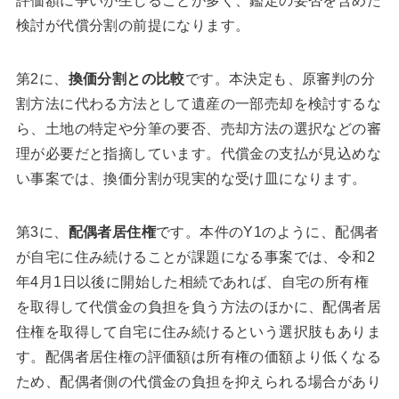
評価額に争いが生じることが多く、鑑定の要否を含めた
検討が代償分割の前提になります。
第2に、
換価分割との比較
です。本決定も、原審判の分
割方法に代わる方法として遺産の一部売却を検討するな
ら、土地の特定や分筆の要否、売却方法の選択などの審
理が必要だと指摘しています。代償金の支払が見込めな
い事案では、換価分割が現実的な受け皿になります。
第3に、
配偶者居住権
です。本件のY1のように、配偶者
が自宅に住み続けることが課題になる事案では、令和2
年4月1日以後に開始した相続であれば、自宅の所有権
を取得して代償金の負担を負う方法のほかに、配偶者居
住権を取得して自宅に住み続けるという選択肢もありま
す。配偶者居住権の評価額は所有権の価額より低くなる
ため、配偶者側の代償金の負担を抑えられる場合があり