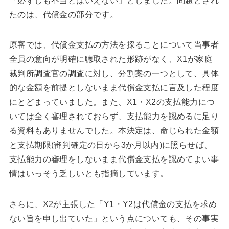
「必ずしも不当とはいえない」としました。問題とされ
たのは、代償金の部分です。
原審では、代償金支払の方法を採ることについて当事者
全員の意向が明確に聴取された形跡がなく、X1が家庭
裁判所調査官の調査に対し、分割案の一つとして、具体
的な金額を前提としないまま代償金支払に言及した程度
にとどまっていました。また、X1・X2の支払能力につ
いては全く審理されておらず、支払能力を認めるに足り
る資料もありませんでした。本決定は、命じられた金額
と支払期限(審判確定の日から3か月以内)に照らせば、
支払能力の審理をしないまま代償金支払を認めてよい事
情はいっそう乏しいとも指摘しています。
さらに、X2が主張した「Y1・Y2は代償金の支払を求め
ない旨を申し出ていた」という点についても、その事実