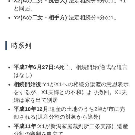
X2(Aの二男・抗告人)
:法定相続分6分の1。Y1
と同居。
Y2(Aの二女・相手方)
:法定相続分6分の1。
時系列
平成7年6月27日
:A死亡、相続開始(適式な遺言
はなし)
相続開始後
:Y1がX1への相続分譲渡の意思表示
をするが、X1夫婦との不和により撤回。X1夫
婦は家を出て別居
平成10年12月
:遺産の土地のうち2筆が市に売
却される(遺産分割の対象から除外)
平成11年
:X1が新潟家庭裁判所三条支部に遺産
分割の審判を申立て