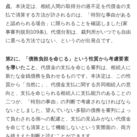
点
。本決定は、相続人間の取得分の過不足を代償金の支
払で清算する方法が許されるのは、「特別な事由がある
と認められる場合」に限られることを確認しました(家
事審判規則109条)。代償分割は、裁判所がいつでも自由
に選べる方法ではない、というのが出発点です。
第2に、「債務負担を命じる」という性質から考慮要素
を導いたこと
。代償金の支払を命じる審判は、相続人に
新たな金銭債務を負わせるものです。本決定は、この性
質から「当然に」、代償金支払に関する共同相続人の意
向と、支払を命じられる相続人に支払能力のあることの
二つが、「特別の事由」の判断で考慮されなければなら
ないとしました。望んでいない多額の債務を審判によっ
て負わされる側への配慮と、支払の見込みがない代償金
を命じても清算として機能しないという実際面の、両方
を踏まえた判断と読むことができます。