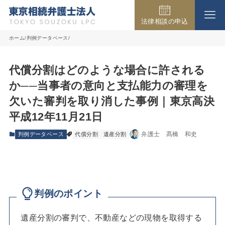
法律相談の申込
事務所の紹介
ホーム
判例データベース
代償分割はどのような場合に許される
取扱業務
か──当事者の意向と支払能力の審理を
欠いた審判を取り消した事例｜東京高決
弁護士費用
平成12年11月21日
弁護士 髙橋 和史
判例データベース
代償分割
遺産分割
法律相談の流れ
よくある質問
判例のポイント
遺産分割の審判で、不動産などの現物を取得する
アクセス