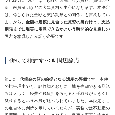
支払能力については、預貯金残高、収入資料、負債の状
況、融資証明などの客観資料が中心になります。本決定
は、命じられた金額と支払期限との関係にも言及してい
ますから、
金額の規模に見合った原資の裏付け
と、
支払
期限までに現実に用意できるかという時間的な見通し
の
両方を意識した立証が必要です。
併せて検討すべき周辺論点
第1に、
代償金の額の前提となる遺産の評価
です。本件
の抗告理由でも、評価額どおりに土地を売却できる見込
みは乏しく、経費や税負担を考えると手取りが大きく目
減りするという不満が述べられていました。本決定はこ
の点自体に判断を示していませんが、実務では不動産の