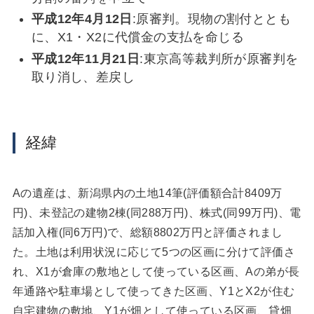
平成12年4月12日
:原審判。現物の割付ととも
に、X1・X2に代償金の支払を命じる
平成12年11月21日
:東京高等裁判所が原審判を
取り消し、差戻し
経緯
Aの遺産は、新潟県内の土地14筆(評価額合計8409万
円)、未登記の建物2棟(同288万円)、株式(同99万円)、電
話加入権(同6万円)で、総額8802万円と評価されまし
た。土地は利用状況に応じて5つの区画に分けて評価さ
れ、X1が倉庫の敷地として使っている区画、Aの弟が長
年通路や駐車場として使ってきた区画、Y1とX2が住む
自宅建物の敷地、Y1が畑として使っている区画、貸畑