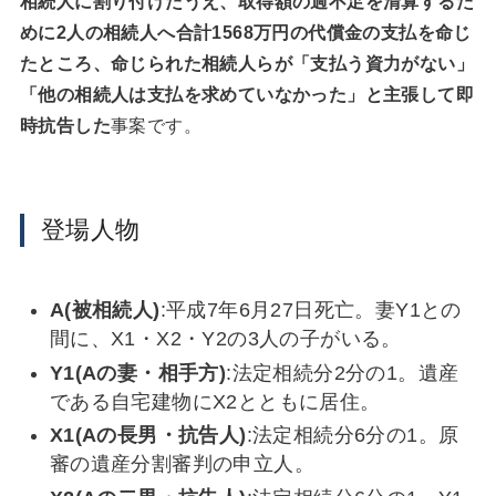
相続人に割り付けたうえ、取得額の過不足を清算するた
めに2人の相続人へ合計1568万円の代償金の支払を命じ
たところ、命じられた相続人らが「支払う資力がない」
「他の相続人は支払を求めていなかった」と主張して即
時抗告した
事案です。
登場人物
A(被相続人)
:平成7年6月27日死亡。妻Y1との
間に、X1・X2・Y2の3人の子がいる。
Y1(Aの妻・相手方)
:法定相続分2分の1。遺産
である自宅建物にX2とともに居住。
X1(Aの長男・抗告人)
:法定相続分6分の1。原
審の遺産分割審判の申立人。