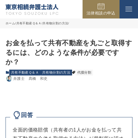
法律相談の申込
事務所の紹介
ホーム
共有不動産Ｑ＆Ａ
共有物分割の方法
お金を払って共有不動産を丸ごと取得す
取扱業務
るには、どのような条件が必要です
か？
弁護士費用
共有不動産Ｑ＆Ａ
共有物分割の方法
代償分割
弁護士 髙橋 和史
法律相談の流れ
回答
よくある質問
全面的価格賠償（共有者の1人がお金を払って共
アクセス