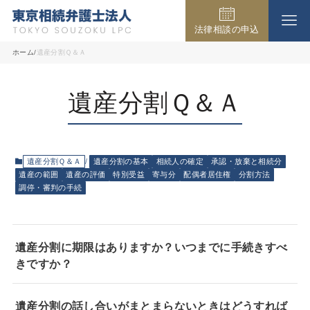
法律相談の申込
事務所の紹介
ホーム
遺産分割Ｑ＆Ａ
遺産分割Ｑ＆Ａ
取扱業務
弁護士費用
遺産分割Ｑ＆Ａ
遺産分割の基本
相続人の確定
承認・放棄と相続分
遺産の範囲
遺産の評価
特別受益
寄与分
配偶者居住権
分割方法
調停・審判の手続
法律相談の流れ
遺産分割に期限はありますか？いつまでに手続きすべ
よくある質問
きですか？
遺産分割の話し合いがまとまらないときはどうすれば
アクセス